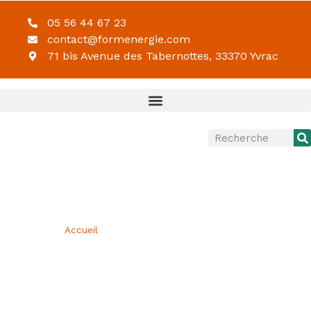
05 56 44 67 23
contact@formenergie.com
71 bis Avenue des Tabernottes, 33370 Yvrac
Accueil
Vous êtes ici ›
»
Mentions légales et politique de confidentialité
MENTIONS LÉGALES ET
POLITIQUE DE
CONFIDENTIALITÉ