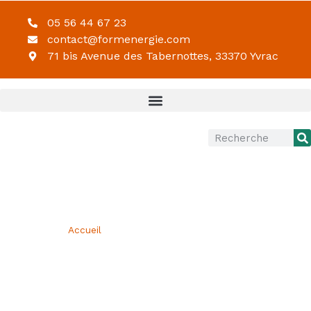
05 56 44 67 23
contact@formenergie.com
71 bis Avenue des Tabernottes, 33370 Yvrac
Accueil
Vous êtes ici ›
»
La réglementation sur l’attestation d’aptitude
à la manipulation des fluides frigorigènes évolue
LA RÉGLEMENTATION SUR
L’ATTESTATION D’APTITUDE À