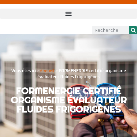
Accueil
Vous êtes ici ›
»
FORMENERGIE certifié organisme
évaluateur fluides frigorigènes
FORMENERGIE CERTIFIÉ
ORGANISME ÉVALUATEUR
FLUIDES FRIGORIGÈNES