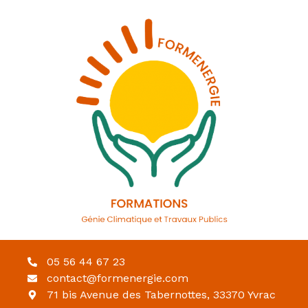
05 56 44 67 23
contact@formenergie.com
71 bis Avenue des Tabernottes, 33370 Yvrac