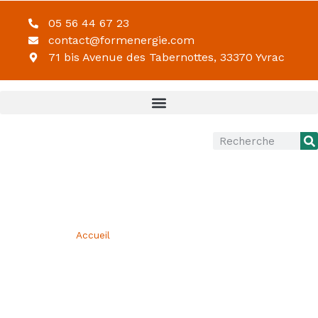
05 56 44 67 23
contact@formenergie.com
71 bis Avenue des Tabernottes, 33370 Yvrac
Accueil
Vous êtes ici ›
»
Retour sur notre intervention Maçon VRD
dans le Grand Est
RETOUR SUR NOTRE
INTERVENTION MAÇON VRD